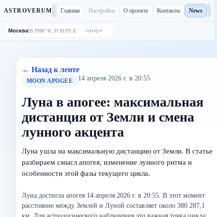
Главная
Настройки
О проекте
Контакты
News
ASTROVERUM
Москва
--:--:--
/
55.7558° N, 37.6173° E
← Назад к ленте
14 апреля 2026 г. в 20:55
MOON APOGEE
Луна в апогее: максимальная
дистанция от Земли и смена
лунного акцента
Луна ушла на максимальную дистанцию от Земли. В статье
разбираем смысл апогея, изменение лунного ритма и
особенности этой фазы текущего цикла.
Луна достигла апогея 14 апреля 2026 г. в 20:55. В этот момент
расстояние между Землей и Луной составляет около 380 287,1
км. Для астрологического наблюдения это важная точка цикла: