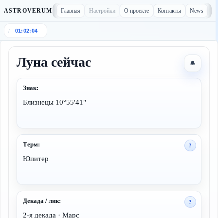
Главная
Настройки
О проекте
Контакты
News
ASTROVERUM
01:02:04
/
Луна сейчас
🔔
Знак:
Близнецы
10°55'41"
Терм:
?
Юпитер
Декада / лик:
?
2-я декада · Марс