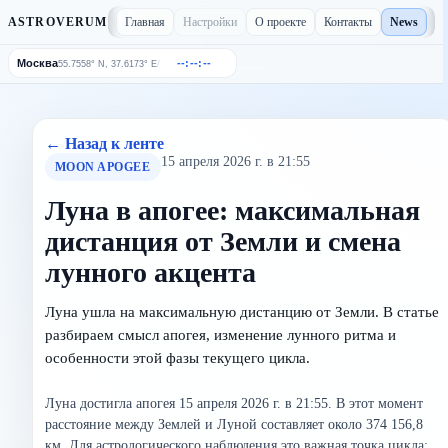
Главная
Настройки
О проекте
Контакты
News
ASTROVERUM
Москва
--:--:--
/
55.7558° N, 37.6173° E
← Назад к ленте
15 апреля 2026 г. в 21:55
MOON APOGEE
Луна в апогее: максимальная
дистанция от Земли и смена
лунного акцента
Луна ушла на максимальную дистанцию от Земли. В статье
разбираем смысл апогея, изменение лунного ритма и
особенности этой фазы текущего цикла.
Луна достигла апогея 15 апреля 2026 г. в 21:55. В этот момент
расстояние между Землей и Луной составляет около 374 156,8
км. Для астрологического наблюдения это важная точка цикла: