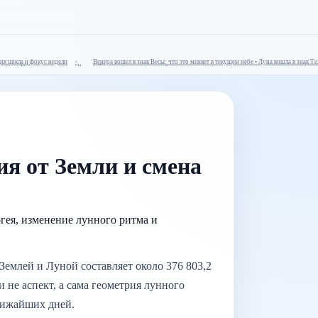
цикла и фокус недели
Венера вошел в знак Весы: что это меняет в текущем небе • Луна вошла в знак Телец
ем небе • Полнолуние в знаке Водолей: кульминация цикла и фокус недели
ия от Земли и смена
гея, изменение лунного ритма и
 Землей и Луной составляет около 376 803,2
и не аспект, а сама геометрия лунного
лижайших дней.