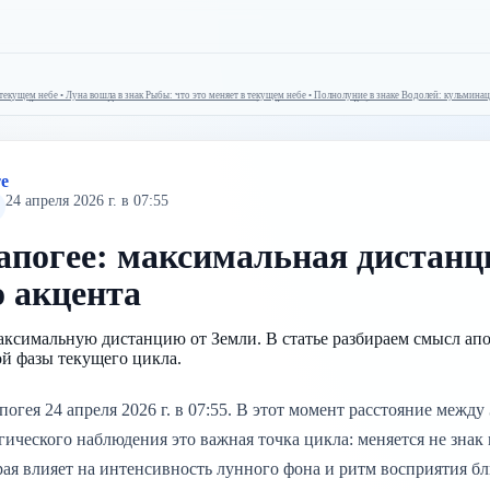
екущем небе • Луна вошла в знак Рыбы: что это меняет в текущем небе • Полнолуние в знаке Водолей: кульминация 
 небе • Луна вошла в знак Овен: что это меняет в текущем небе • Луна вошла в знак Рыбы: что это меняет в текущ
те
24 апреля 2026 г. в 07:55
апогее: максимальная дистанц
о акцента
аксимальную дистанцию от Земли. В статье разбираем смысл апо
ой фазы текущего цикла.
погея 24 апреля 2026 г. в 07:55. В этот момент расстояние между
гического наблюдения это важная точка цикла: меняется не знак 
рая влияет на интенсивность лунного фона и ритм восприятия б