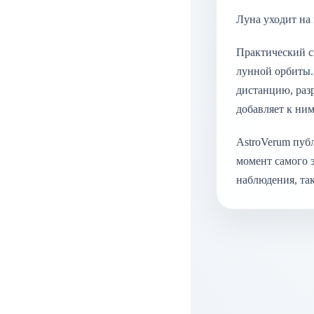
Луна уходит на
Практический см
лунной орбиты.
дистанцию, раз
добавляет к ни
AstroVerum пуб
момент самого э
наблюдения, так