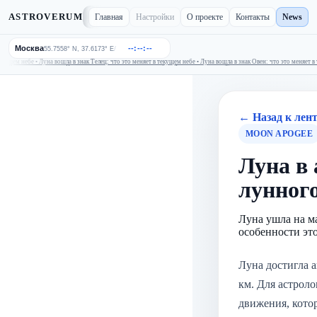
ASTROVERUM
Главная
Настройки
О проекте
Контакты
News
Москва
--:--:--
/
55.7558° N, 37.6173° E
щем небе • Луна вошла в знак Телец: что это меняет в текущем небе • Луна вошла в знак Овен: что это меняет в т
Венера вошел в знак Весы: что это меняет в текущем небе • Луна вошла в знак Телец: что это меняет в текущем
← Назад к лен
MOON APOGEE
Луна в 
лунног
Луна ушла на м
особенности эт
Луна достигла а
км. Для астроло
движения, кото