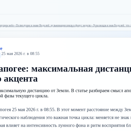
кущем небе • Полнолуние в знаке Водолей: кульминация цикла и фокус недели • Луна вошла в знак Водолей: что это
небе • Луна вошла в знак Рыбы: что это меняет в текущем небе • Полнолуние в знаке Водолей: кульминация цикла и
те
25 мая 2026 г. в 08:55
апогее: максимальная дистанц
о акцента
аксимальную дистанцию от Земли. В статье разбираем смысл апо
ой фазы текущего цикла.
погея 25 мая 2026 г. в 08:55. В этот момент расстояние между Зе
гического наблюдения это важная точка цикла: меняется не знак 
рая влияет на интенсивность лунного фона и ритм восприятия б