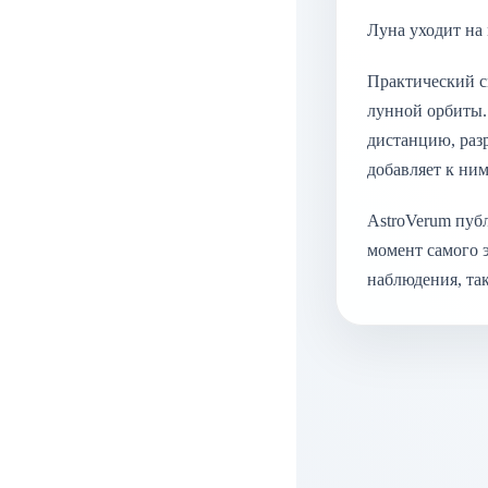
Луна уходит на
Практический см
лунной орбиты.
дистанцию, раз
добавляет к ни
AstroVerum пуб
момент самого э
наблюдения, так