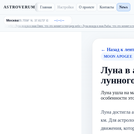
ASTROVERUM
Главная
Настройки
О проекте
Контакты
News
Москва
--:--:--
/
55.7558° N, 37.6173° E
ем небе • Луна вошла в знак Овен: что это меняет в текущем небе • Луна вошла в знак Рыбы: что это меняет в те
Луна вошла в знак Телец: что это меняет в текущем небе • Луна вошла в знак Овен: что это меняет в текущем 
← Назад к лен
MOON APOGEE
Луна в 
лунног
Луна ушла на м
особенности эт
Луна достигла а
км. Для астроло
движения, кото