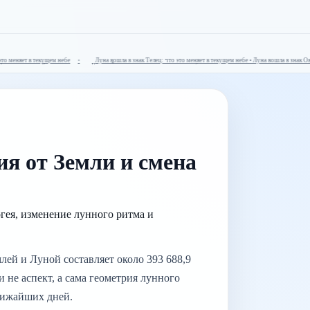
 меняет в текущем небе
Луна вошла в знак Телец: что это меняет в текущем небе • Луна вошла в знак Овен
 фокус недели • Луна вошла в знак Водолей: что это меняет в текущем небе
ия от Земли и смена
гея, изменение лунного ритма и
млей и Луной составляет около 393 688,9
и не аспект, а сама геометрия лунного
лижайших дней.