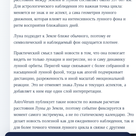
Для астрологического наблюдения это важная точка цикла:
меняется не знак и не аспект, а сама геометрия лунного
движения, которая влияет на интенсивность лунного фона и
ритм восприятия ближайших дней.
Луна подходит к Земле ближе обычного, поэтому ее
символический и наблюдаемый фон ощущается плотнее.
Практический смысл такой новости в том, что она помогает
видеть не только лунации и ингрессии, но и саму динамику
лунной орбиты. Перигей чаще связывают с более собранной и
насыщенной лунной фазой, тогда как апогей подчеркивает
дистанцию, разреженность и иной масштаб эмоциональной
реакции. Это не отменяет знака Луны и текущих аспектов, а
добавляет к ним еще один слой интерпретации.
AstroVerum публикует такие новости по живым расчетам
расстояния Луны до Земли, поэтому событие фиксируется в
момент самого экстремума, а не по статическому календарю. Это
делает новость полезной как для ежедневного наблюдения, так и
для более точного чтения лунного цикла в связке с другими
текущими событиями неба.