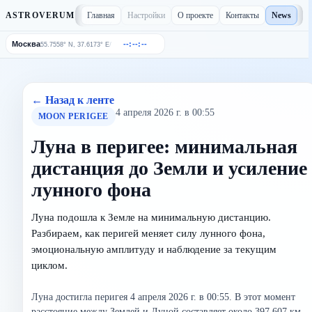
Главная
Настройки
О проекте
Контакты
News
ASTROVERUM
Москва
--:--:--
/
55.7558° N, 37.6173° E
← Назад к ленте
4 апреля 2026 г. в 00:55
MOON PERIGEE
Луна в перигее: минимальная
дистанция до Земли и усиление
лунного фона
Луна подошла к Земле на минимальную дистанцию.
Разбираем, как перигей меняет силу лунного фона,
эмоциональную амплитуду и наблюдение за текущим
циклом.
Луна достигла перигея 4 апреля 2026 г. в 00:55. В этот момент
расстояние между Землей и Луной составляет около 397 607 км.