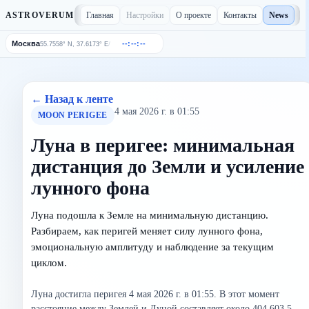
Главная
Настройки
О проекте
Контакты
News
ASTROVERUM
Москва
--:--:--
/
55.7558° N, 37.6173° E
← Назад к ленте
4 мая 2026 г. в 01:55
MOON PERIGEE
Луна в перигее: минимальная
дистанция до Земли и усиление
лунного фона
Луна подошла к Земле на минимальную дистанцию.
Разбираем, как перигей меняет силу лунного фона,
эмоциональную амплитуду и наблюдение за текущим
циклом.
Луна достигла перигея 4 мая 2026 г. в 01:55. В этот момент
расстояние между Землей и Луной составляет около 404 603,5