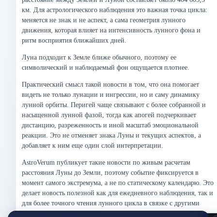
км. Для астрологического наблюдения это важная точка цикла:
меняется не знак и не аспект, а сама геометрия лунного
движения, которая влияет на интенсивность лунного фона и
ритм восприятия ближайших дней.
Луна подходит к Земле ближе обычного, поэтому ее
символический и наблюдаемый фон ощущается плотнее.
Практический смысл такой новости в том, что она помогает
видеть не только лунации и ингрессии, но и саму динамику
лунной орбиты. Перигей чаще связывают с более собранной и
насыщенной лунной фазой, тогда как апогей подчеркивает
дистанцию, разреженность и иной масштаб эмоциональной
реакции. Это не отменяет знака Луны и текущих аспектов, а
добавляет к ним еще один слой интерпретации.
AstroVerum публикует такие новости по живым расчетам
расстояния Луны до Земли, поэтому событие фиксируется в
момент самого экстремума, а не по статическому календарю. Это
делает новость полезной как для ежедневного наблюдения, так и
для более точного чтения лунного цикла в связке с другими
текущими событиями неба.