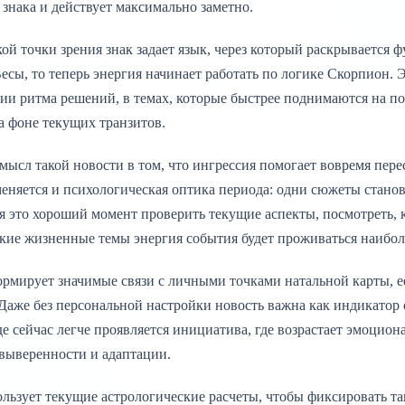
знака и действует максимально заметно.
ой точки зрения знак задает язык, через который раскрывается
 Весы, то теперь энергия начинает работать по логике Скорпион
нии ритма решений, в темах, которые быстрее поднимаются на по
а фоне текущих транзитов.
мысл такой новости в том, что ингрессия помогает вовремя пере
меняется и психологическая оптика периода: одни сюжеты станов
я это хороший момент проверить текущие аспекты, посмотреть, к
какие жизненные темы энергия события будет проживаться наибол
ормирует значимые связи с личными точками натальной карты, е
 Даже без персональной настройки новость важна как индикатор 
де сейчас легче проявляется инициатива, где возрастает эмоциона
 выверенности и адаптации.
ользует текущие астрологические расчеты, чтобы фиксировать та