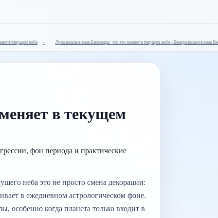
т в текущем небе
Луна вошла в знак Близнецы: что это меняет в текущем небе • Венера вошел в знак Весы: 
кущем небе • Луна вошла в знак Рыбы: что это меняет в текущем небе
 меняет в текущем
нгрессии, фон периода и практические
кущего неба это не просто смена декорации:
чивает в ежедневном астрологическом фоне.
ы, особенно когда планета только входит в