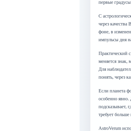
первые градусы 
С астрологическ
через качества
фоне, в измене
импульсы дня н
Практический с
меняется знак, 
Для наблюдател
понять, через 
Если планета ф
особенно явно.
подсказывает, г
требует больше
AstroVerum исп