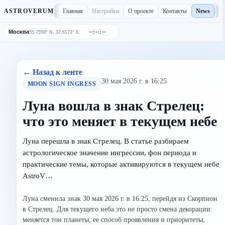
Главная
Настройки
О проекте
Контакты
News
ASTROVERUM
Москва
--:--:--
/
55.7558° N, 37.6173° E
← Назад к ленте
30 мая 2026 г. в 16:25
MOON SIGN INGRESS
Луна вошла в знак Стрелец:
что это меняет в текущем небе
Луна перешла в знак Стрелец. В статье разбираем
астрологическое значение ингрессии, фон периода и
практические темы, которые активируются в текущем небе
AstroV…
Луна сменила знак 30 мая 2026 г. в 16:25, перейдя из Скорпион
в Стрелец. Для текущего неба это не просто смена декорации:
меняется тон планеты, ее способ проявления и приоритеты,