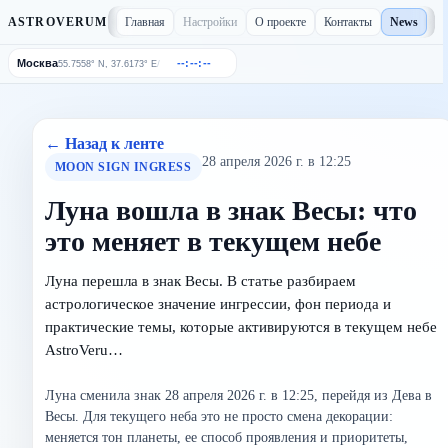
Главная
Настройки
О проекте
Контакты
News
ASTROVERUM
Москва
--:--:--
/
55.7558° N, 37.6173° E
← Назад к ленте
28 апреля 2026 г. в 12:25
MOON SIGN INGRESS
Луна вошла в знак Весы: что
это меняет в текущем небе
Луна перешла в знак Весы. В статье разбираем
астрологическое значение ингрессии, фон периода и
практические темы, которые активируются в текущем небе
AstroVeru…
Луна сменила знак 28 апреля 2026 г. в 12:25, перейдя из Дева в
Весы. Для текущего неба это не просто смена декорации:
меняется тон планеты, ее способ проявления и приоритеты,