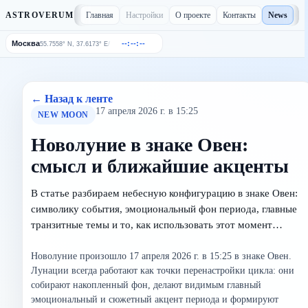
Главная
Настройки
О проекте
Контакты
News
ASTROVERUM
Москва
--:--:--
/
55.7558° N, 37.6173° E
← Назад к ленте
17 апреля 2026 г. в 15:25
NEW MOON
Новолуние в знаке Овен:
смысл и ближайшие акценты
В статье разбираем небесную конфигурацию в знаке Овен:
символику события, эмоциональный фон периода, главные
транзитные темы и то, как использовать этот момент…
Новолуние произошло 17 апреля 2026 г. в 15:25 в знаке Овен.
Лунации всегда работают как точки перенастройки цикла: они
собирают накопленный фон, делают видимым главный
эмоциональный и сюжетный акцент периода и формируют