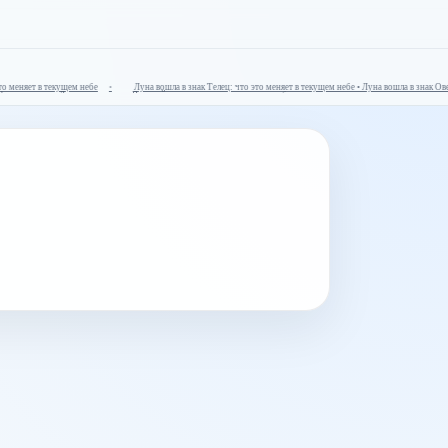
еняет в текущем небе
Луна вошла в знак Телец: что это меняет в текущем небе • Луна вошла в знак Овен: 
 фокус недели • Луна вошла в знак Водолей: что это меняет в текущем небе