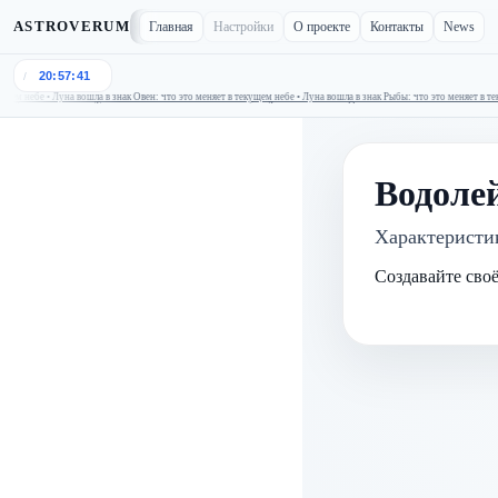
ASTROVERUM
Главная
Настройки
О проекте
Контакты
News
20:57:41
/
м небе • Луна вошла в знак Овен: что это меняет в текущем небе • Луна вошла в знак Рыбы: что это меняет в теку
Луна вошла в знак Телец: что это меняет в текущем небе • Луна вошла в знак Овен: что это меняет в текущем 
Водолей
Характеристи
Создавайте сво