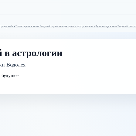
щем небе • Полнолуние в знаке Водолей: кульминация цикла и фокус недели • Луна вошла в знак Водолей: что это м
небе • Луна вошла в знак Рыбы: что это меняет в текущем небе • Полнолуние в знаке Водолей: кульминация цикла и
 в астрологии
ки Водолея
ё будущее